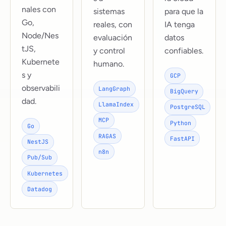
nales con
sistemas
para que la
Go,
reales, con
IA tenga
Node/Nes
evaluación
datos
tJS,
y control
confiables.
Kubernete
humano.
s y
GCP
observabili
LangGraph
BigQuery
dad.
LlamaIndex
PostgreSQL
MCP
Python
Go
RAGAS
FastAPI
NestJS
n8n
Pub/Sub
Kubernetes
Datadog