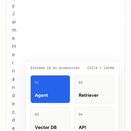
y
J
ai
m
e
H
e
r
Sistema IA en producción
Chile / LatAm
n
á
01
02
n
d
Agent
Retriever
e
z,
03
04
d
Vector DB
API
e