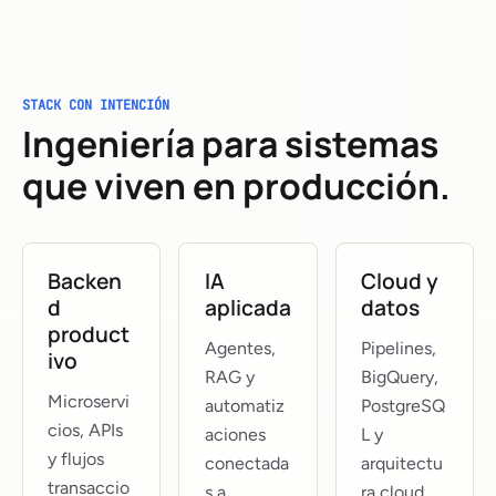
STACK CON INTENCIÓN
Ingeniería para sistemas
que viven en producción.
Backen
IA
Cloud y
d
aplicada
datos
product
Agentes,
Pipelines,
ivo
RAG y
BigQuery,
Microservi
automatiz
PostgreSQ
cios, APIs
aciones
L y
y flujos
conectada
arquitectu
transaccio
s a
ra cloud