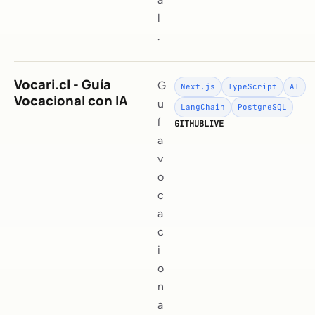
l
.
Vocari.cl - Guía
G
Next.js
TypeScript
AI
Vocacional con IA
u
LangChain
PostgreSQL
í
GITHUB
LIVE
a
v
o
c
a
c
i
o
n
a