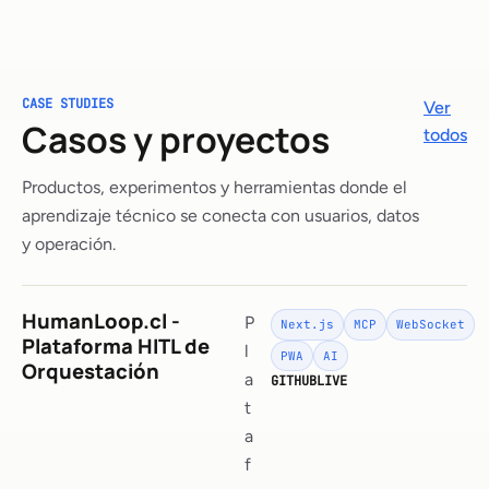
CASE STUDIES
Ver
Casos y proyectos
todos
Productos, experimentos y herramientas donde el
aprendizaje técnico se conecta con usuarios, datos
y operación.
HumanLoop.cl -
P
Next.js
MCP
WebSocket
Plataforma HITL de
l
PWA
AI
Orquestación
a
GITHUB
LIVE
t
a
f