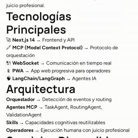
juicio profesional.
Tecnologías
Principales
🚀
Next.js 14
→ Frontend y API
🔗
MCP (Model Context Protocol)
→ Protocolo de
orquestación
🔌
WebSocket
→ Comunicación en tiempo real
📱
PWA
→ App web progresiva para operadores
🧠
LangChain/LangGraph
→ Agentes IA
Arquitectura
Orquestador
→ Detección de eventos y routing
Agentes MCP
→ TaskAgent, RoutingAgent,
ValidationAgent
Skills
→ Capacidades cognitivas reutilizables
Operadores
→ Ejecución humana con juicio profesional