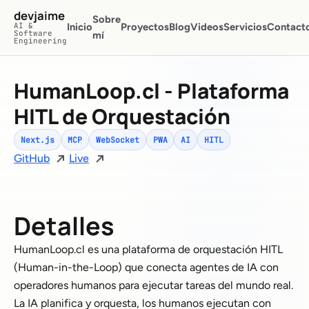
Saltar al contenido principal
devjaime
Sobre
AI &
Inicio
Proyectos
Blog
Videos
Servicios
Contact
Software
mí
Engineering
HumanLoop.cl - Plataforma
HITL de Orquestación
Next.js
MCP
WebSocket
PWA
AI
HITL
GitHub
Live
Detalles
HumanLoop.cl es una plataforma de orquestación HITL
(Human-in-the-Loop) que conecta agentes de IA con
operadores humanos para ejecutar tareas del mundo real.
La IA planifica y orquesta, los humanos ejecutan con