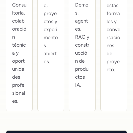
Consu
Demo
o,
estas
ltoría,
s,
proye
forma
colab
agent
ctos y
les y
oració
es,
experi
conve
n
RAG y
mento
rsacio
técnic
constr
s
nes
a y
ucció
abiert
de
oport
n de
os.
proye
unida
produ
cto.
des
ctos
profe
IA.
sional
es.