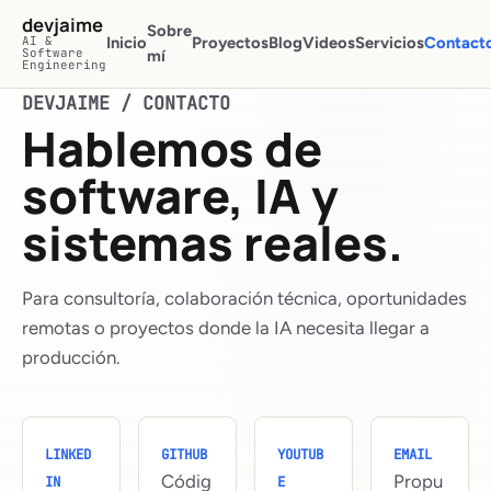
Saltar al contenido principal
devjaime
Sobre
AI &
Inicio
Proyectos
Blog
Videos
Servicios
Contact
Software
mí
Engineering
DEVJAIME / CONTACTO
Hablemos de
software, IA y
sistemas reales.
Para consultoría, colaboración técnica, oportunidades
remotas o proyectos donde la IA necesita llegar a
producción.
LINKED
GITHUB
YOUTUB
EMAIL
Códig
Propu
IN
E