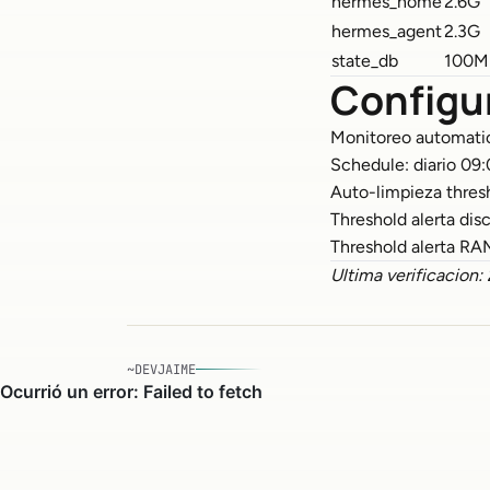
hermes_home
2.6G
hermes_agent
2.3G
state_db
100M
Configu
Monitoreo automatic
Schedule: diario 09
Auto-limpieza thres
Threshold alerta dis
Threshold alerta R
Ultima verificacion
~DEVJAIME