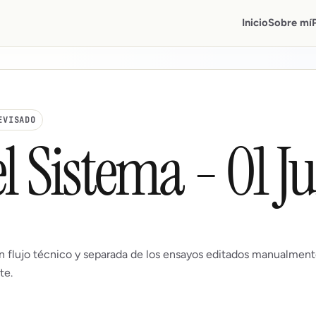
Inicio
Sobre mí
EVISADO
l Sistema - 01 J
n flujo técnico y separada de los ensayos editados manualment
te.