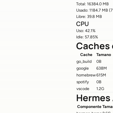
Total: 16384.0 MB
Usado: 1184.7 MB (7
Libre: 39.8 MB
CPU
Uso: 42.1%
Idle: 57.85%
Caches 
Cache
Tamano
go_build
0B
google
638M
homebrew
615M
spotify
0B
vscode
1.2G
Hermes 
Componente
Tama