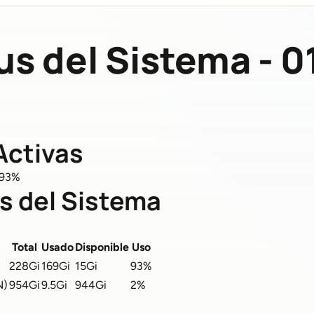
us del Sistema - 01
Activas
l 93%
s del Sistema
Total
Usado
Disponible
Uso
228Gi
169Gi
15Gi
93%
N)
954Gi
9.5Gi
944Gi
2%