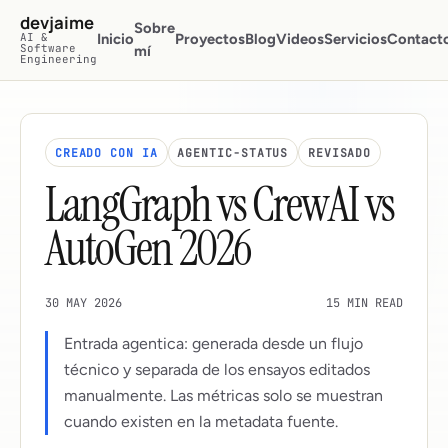
Saltar al contenido principal
devjaime
Sobre
AI &
Inicio
Proyectos
Blog
Videos
Servicios
Contact
Software
mí
Engineering
CREADO CON IA
AGENTIC-STATUS
REVISADO
LangGraph vs CrewAI vs
AutoGen 2026
30 MAY 2026
15 MIN READ
Entrada agentica: generada desde un flujo
técnico y separada de los ensayos editados
manualmente. Las métricas solo se muestran
cuando existen en la metadata fuente.