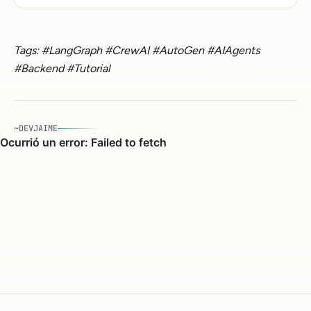
Tags: #LangGraph #CrewAI #AutoGen #AIAgents
#Backend #Tutorial
~DEVJAIME