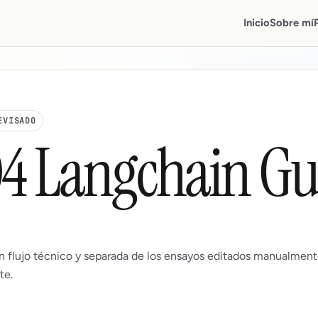
Inicio
Sobre mí
EVISADO
04 Langchain Gu
n flujo técnico y separada de los ensayos editados manualment
te.