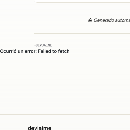
🤖 Generado automá
~DEVJAIME
devjaime