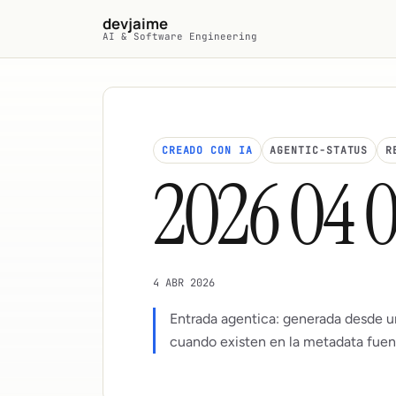
Saltar al contenido principal
devjaime
AI & Software Engineering
CREADO CON IA
AGENTIC-STATUS
R
2026 04 
4 ABR 2026
Entrada agentica: generada desde u
cuando existen en la metadata fuen