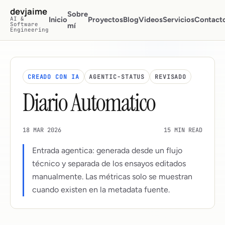
Saltar al contenido principal
devjaime
Sobre
AI &
Inicio
Proyectos
Blog
Videos
Servicios
Contact
Software
mí
Engineering
CREADO CON IA
AGENTIC-STATUS
REVISADO
Diario Automatico
18 MAR 2026
15 MIN READ
Entrada agentica: generada desde un flujo
técnico y separada de los ensayos editados
manualmente. Las métricas solo se muestran
cuando existen en la metadata fuente.