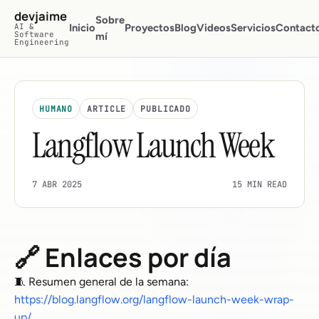
Saltar al contenido principal
devjaime
Sobre
AI &
Inicio
Proyectos
Blog
Videos
Servicios
Contact
Software
mí
Engineering
HUMANO
ARTICLE
PUBLICADO
Langflow Launch Week
7 ABR 2025
15 MIN READ
🔗 Enlaces por día
🧵 Resumen general de la semana:
https://blog.langflow.org/langflow-launch-week-wrap-
up/