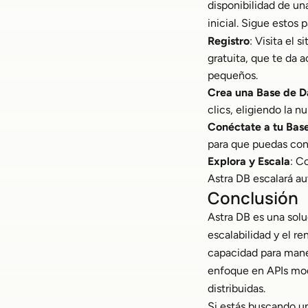
disponibilidad de un
inicial. Sigue estos 
Registro
: Visita el 
gratuita, que te da 
pequeños.
Crea una Base de D
clics, eligiendo la n
Conéctate a tu Bas
para que puedas con
Explora y Escala
: C
Astra DB escalará a
Conclusión
Astra DB es una solu
escalabilidad y el r
capacidad para mane
enfoque en APIs mode
distribuidas.
Si estás buscando u