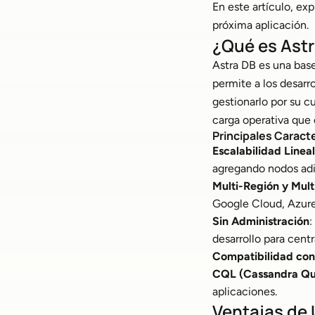
En este artículo, ex
próxima aplicación.
¿Qué es Ast
Astra DB es una bas
permite a los desarr
gestionarlo por su c
carga operativa que 
Principales Caracte
Escalabilidad Lineal
agregando nodos adic
Multi-Región y Mul
Google Cloud, Azure) 
Sin Administración
:
desarrollo para cent
Compatibilidad con
CQL (Cassandra Qu
aplicaciones.
Ventajas de 