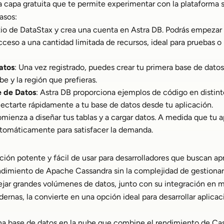
a capa gratuita que te permite experimentar con la plataforma 
pasos:
sitio de DataStax y crea una cuenta en Astra DB. Podrás empezar 
acceso a una cantidad limitada de recursos, ideal para pruebas o
atos
: Una vez registrado, puedes crear tu primera base de dat
ube y la región que prefieras.
e de Datos
: Astra DB proporciona ejemplos de código en distint
ectarte rápidamente a tu base de datos desde tu aplicación.
omienza a diseñar tus tablas y a cargar datos. A medida que tu a
utomáticamente para satisfacer la demanda.
ción potente y fácil de usar para desarrolladores que buscan ap
endimiento de Apache Cassandra sin la complejidad de gestionar
jar grandes volúmenes de datos, junto con su integración en m
rnas, la convierte en una opción ideal para desarrollar aplicac
na base de datos en la nube que combine el rendimiento de Cas