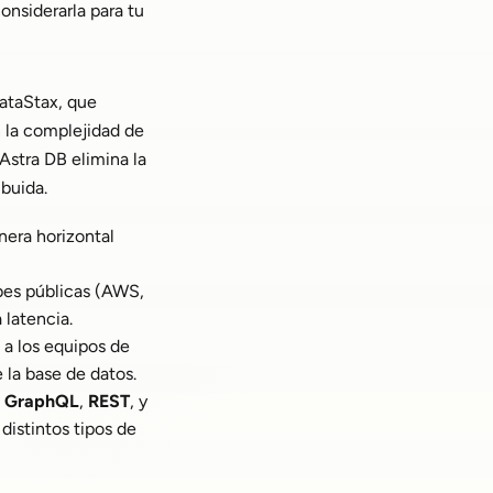
onsiderarla para tu
ataStax, que
n la complejidad de
Astra DB elimina la
ibuida.
nera horizontal
ubes públicas (AWS,
 latencia.
 a los equipos de
 la base de datos.
o
GraphQL
,
REST
, y
 distintos tipos de