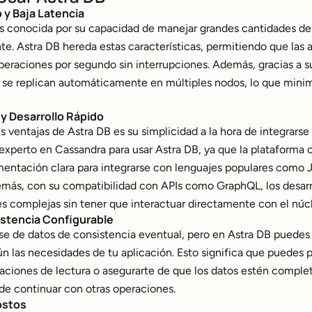
 y Baja Latencia
 conocida por su capacidad de manejar grandes cantidades de
e. Astra DB hereda estas características, permitiendo que las 
eraciones por segundo sin interrupciones. Además, gracias a s
os se replican automáticamente en múltiples nodos, lo que mini
n y Desarrollo Rápido
s ventajas de Astra DB es su simplicidad a la hora de integrarse 
experto en Cassandra para usar Astra DB, ya que la plataforma 
mentación clara para integrarse con lenguajes populares como 
emás, con su compatibilidad con APIs como GraphQL, los desar
es complejas sin tener que interactuar directamente con el núc
istencia Configurable
e de datos de consistencia eventual, pero en Astra DB puedes a
n las necesidades de tu aplicación. Esto significa que puedes pr
aciones de lectura o asegurarte de que los datos estén compl
de continuar con otras operaciones.
ostos