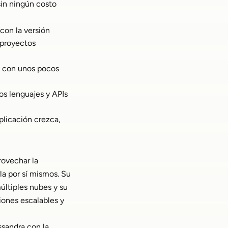
sin ningún costo
con la versión
 proyectos
os con unos pocos
os lenguajes y APIs
plicación crezca,
rovechar la
la por sí mismos. Su
últiples nubes y su
iones escalables y
sandra con la