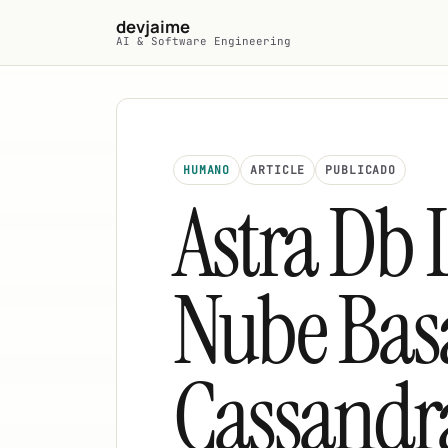
Saltar al contenido principal
devjaime
AI & Software Engineering
HUMANO
ARTICLE
PUBLICADO
Astra Db 
Nube Bas
Cassandr