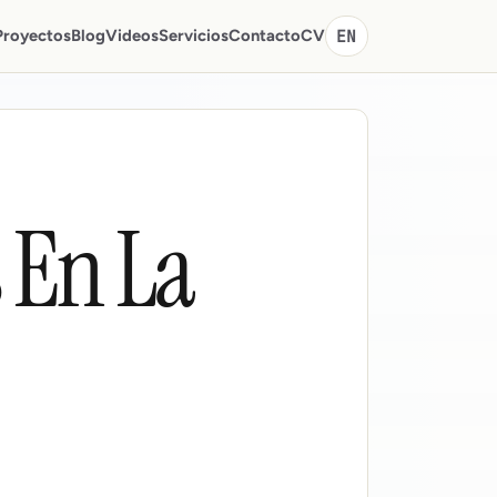
Proyectos
Blog
Videos
Servicios
Contacto
CV
EN
 En La