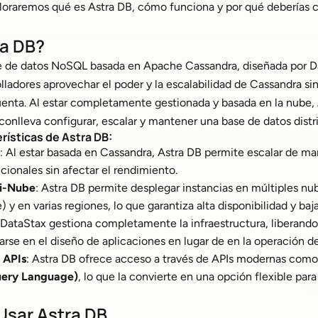
ploraremos qué es Astra DB, cómo funciona y por qué deberías c
ra DB?
e de datos NoSQL basada en Apache Cassandra, diseñada por D
olladores aprovechar el poder y la escalabilidad de Cassandra si
uenta. Al estar completamente gestionada y basada en la nube, 
conlleva configurar, escalar y mantener una base de datos distr
rísticas de Astra DB:
: Al estar basada en Cassandra, Astra DB permite escalar de ma
ionales sin afectar el rendimiento.
ti-Nube
: Astra DB permite desplegar instancias en múltiples n
y en varias regiones, lo que garantiza alta disponibilidad y baja
 DataStax gestiona completamente la infraestructura, liberando
rarse en el diseño de aplicaciones en lugar de en la operación de
 APIs
: Astra DB ofrece acceso a través de APIs modernas com
ery Language)
, lo que la convierte en una opción flexible para
Usar Astra DB