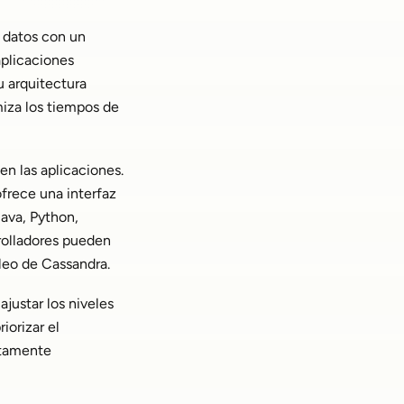
 datos con un
aplicaciones
u arquitectura
miza los tiempos de
en las aplicaciones.
ofrece una interfaz
Java, Python,
rolladores pueden
leo de Cassandra.
justar los niveles
iorizar el
etamente