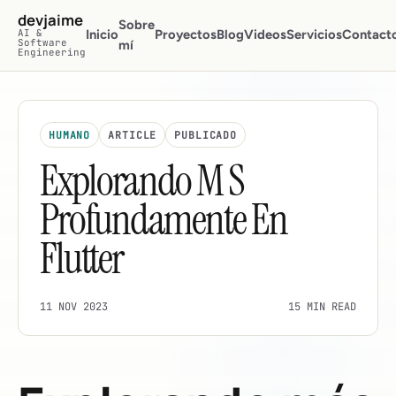
Saltar al contenido principal
devjaime
Sobre
AI &
Inicio
Proyectos
Blog
Videos
Servicios
Contact
Software
mí
Engineering
HUMANO
ARTICLE
PUBLICADO
Explorando M S
Profundamente En
Flutter
11 NOV 2023
15 MIN READ