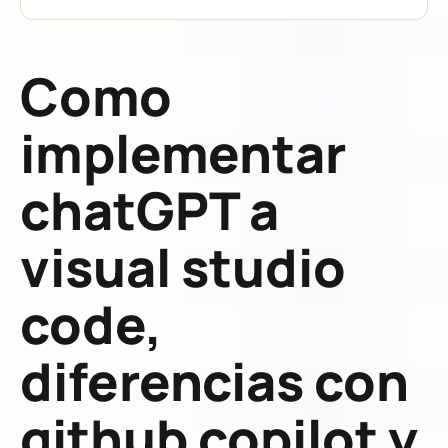
Como
implementar
chatGPT a
visual studio
code,
diferencias con
github copilot y