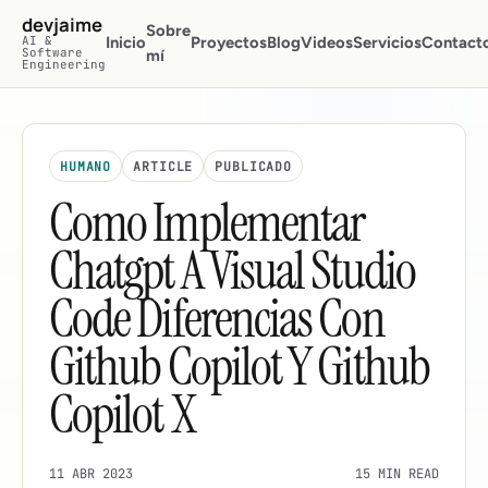
Saltar al contenido principal
devjaime
Sobre
AI &
Inicio
Proyectos
Blog
Videos
Servicios
Contact
Software
mí
Engineering
HUMANO
ARTICLE
PUBLICADO
Como Implementar
Chatgpt A Visual Studio
Code Diferencias Con
Github Copilot Y Github
Copilot X
11 ABR 2023
15 MIN READ