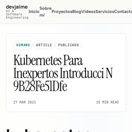
Saltar al contenido principal
devjaime
Sobre
AI &
Inicio
Proyectos
Blog
Videos
Servicios
Contact
Software
mí
Engineering
HUMANO
ARTICLE
PUBLICADO
Kubernetes Para
Inexpertos Introducci N
9B28Fe51Dfe
27 MAR 2021
15 MIN READ