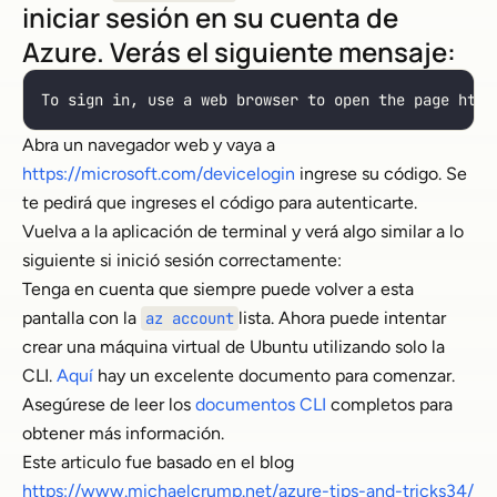
iniciar sesión en su cuenta de
Azure. Verás el siguiente mensaje:
To sign in, use a web browser to open the page http
Abra un navegador web y vaya a
https://microsoft.com/devicelogin
ingrese su código. Se
te pedirá que ingreses el código para autenticarte.
Vuelva a la aplicación de terminal y verá algo similar a lo
siguiente si inició sesión correctamente:
Tenga en cuenta que siempre puede volver a esta
pantalla con la
lista. Ahora puede intentar
az account
crear una máquina virtual de Ubuntu utilizando solo la
CLI.
Aquí
hay un excelente documento para comenzar.
Asegúrese de leer los
documentos CLI
completos para
obtener más información.
Este articulo fue basado en el blog
https://www.michaelcrump.net/azure-tips-and-tricks34/