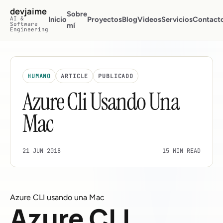
Saltar al contenido principal
devjaime
Sobre
AI &
Inicio
Proyectos
Blog
Videos
Servicios
Contact
Software
mí
Engineering
HUMANO
ARTICLE
PUBLICADO
Azure Cli Usando Una
Mac
21 JUN 2018
15 MIN READ
Azure CLI usando una Mac
Azure CLI