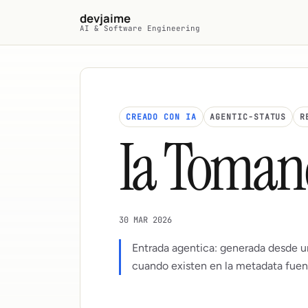
Saltar al contenido principal
devjaime
AI & Software Engineering
CREADO CON IA
AGENTIC-STATUS
R
Ia Toman
30 MAR 2026
Entrada agentica: generada desde u
cuando existen en la metadata fuen