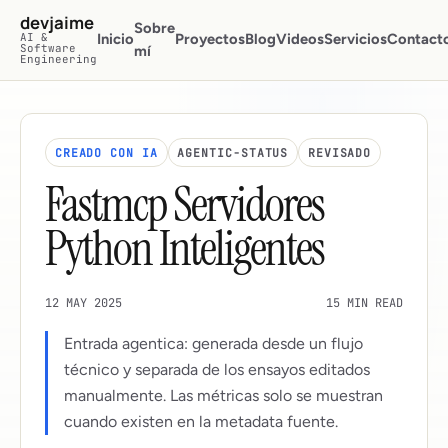
Saltar al contenido principal
devjaime
Sobre
AI &
Inicio
Proyectos
Blog
Videos
Servicios
Contact
Software
mí
Engineering
CREADO CON IA
AGENTIC-STATUS
REVISADO
Fastmcp Servidores
Python Inteligentes
12 MAY 2025
15 MIN READ
Entrada agentica: generada desde un flujo
técnico y separada de los ensayos editados
manualmente. Las métricas solo se muestran
cuando existen en la metadata fuente.