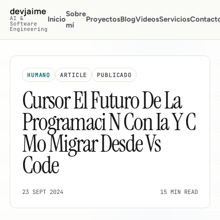
Saltar al contenido principal
devjaime
Sobre
AI &
Inicio
Proyectos
Blog
Videos
Servicios
Contact
Software
mí
Engineering
HUMANO
ARTICLE
PUBLICADO
Cursor El Futuro De La
Programaci N Con Ia Y C
Mo Migrar Desde Vs
Code
23 SEPT 2024
15 MIN READ